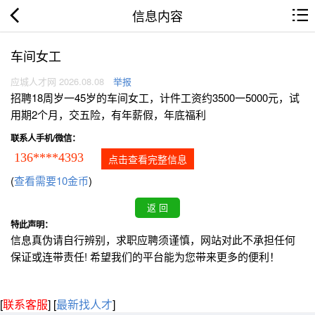
信息内容
车间女工
应城人才网 2026.08.08
举报
招聘18周岁一45岁的车间女工，计件工资约3500一5000元，试
用期2个月，交五险，有年薪假，年底福利
联系人手机/微信：
136****4393
点击查看完整信息
(
查看需要10金币
)
特此声明：
信息真伪请自行辨别，求职应聘须谨慎，网站对此不承担任何
保证或连带责任! 希望我们的平台能为您带来更多的便利！
[
联系客服
]
[
最新找人才
]