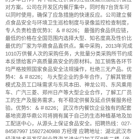
对方案。公司在开发区内餐厅集中，同时有7台货车可
以同时使用，确保了应急措施的快速反应。公司建立餐
点食品安全与环境卫生巡检制度与录像监控检查制度，
专人负责检查优势3：＆＃8226； 最强的食品供应链，
最低的价格在全国范围内选择大型、知名度高及性价比
最优的厂家为华鼎食品直供点。集中采购，2013年完成
1010万供餐人次的采购任务，大批量分类采购所节约成
本反馈给客户高质量高安全的原材料。加工销售各环节
均严格按照国家食品安全法规操作，杜绝三无产品。优
势4：＆＃8226； 与大型企业的多年合作，了解其管理
模式及员工口味需求与东风本田、神龙公司、东风乘用
车、广汽三菱、郑州日产等大型企业合作，了解工厂员
工的生产及服务需求，有不稳定供餐及延点供餐服务经
验。优势5：＆＃8226； 武汉市内餐饮企业独有的配套
基地资源华鼎公司将拥有属于自己的生态种植基地及加
工配送中心，从源头上保证食品安全。招聘热线：027-
84587997 15927240988 方经理 应聘地址：湖北武汉市