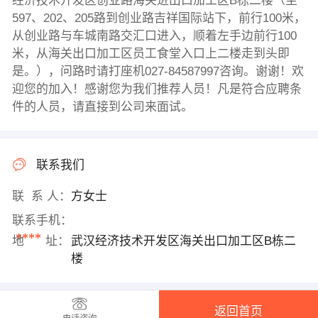
经济技术开发区创业路海关进出口加工区B栋二楼（坐
597、202、205路到创业路吉祥国际站下，前行100米，
从创业路与车城南路交汇口进入，顺着左手边前行100
米，从海关出口加工区员工食堂入口上二楼走到头即
是。），问路时请打座机027-84587997咨询。谢谢！欢
迎您的加入！感谢您为我们推荐人员！凡是符合应聘条
件的人员，请直接到公司来面试。
联系我们
联 系 人：
方女士
联系手机：
****
地 址：
武汉经济技术开发区海关出口加工区B栋二
楼
返回首页