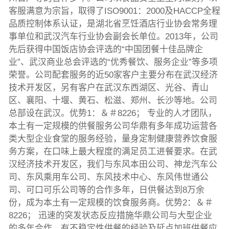
客服满意为宗旨，取得了ISO9001：2000及HACCP全程
品质控制体系认证，是湖北省烹饪酒店行业协会常务理
事单位和武汉汽车行业协会副会长单位。2013年，公司
先后获得中国饭店协会评选的“中国团餐十佳品牌企
业”、武汉商业总会评选的“优秀餐饮、服务企业”等多项
荣誉。公司配套服务的近50家客户主要分布在武汉经济
技术开发区，另有客户在武汉东西湖区、光谷、青山
区、襄阳、十堰、黄石、松滋、郑州、长沙等地。公司
总部设在武汉。优势1：＆＃8226； 专业的人才团队，
本土有一定规模的供餐服务公司华鼎有多年成功运营各
类大型企业食堂的服务经验，量身定制健康营养饮食服
务方案，在口味上最大程度的满足员工进餐要求。在武
汉经济技术开发区，我们与东风本田公司、神龙汽车公
司、东风乘用车公司、东风技术中心、东风伟世通公
司、可口可乐公司等的合作多年，日供餐达到8万余
份，成为本土有一定规模的饮食服务商。优势2：＆＃
8226； 迅速的突发状态反应措施华鼎公司与大型企业
的多年合作，有不稳定性供餐的经验及延点加班供餐应